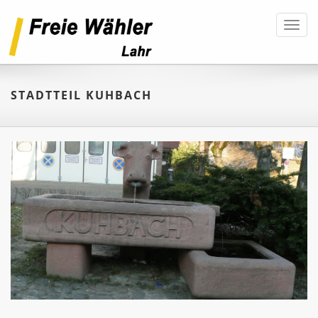
Toggl
navig
STADTTEIL KUHBACH